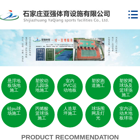

悬浮地
塑胶幼
室内
塑胶跑
塑胶网
板场地
儿园场
PVC运
道施工
球场及
施工
地施工
动地板
篮球场
施工
硅pu球
丙烯酸
人造草
球场围
室内运
场施工
篮球场
坪施工
网及灯
动木地
施工
光
板球场
PRODUCT RECOMMENDATION