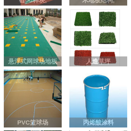
硅pu样块,
木地板结构,
悬浮式网球场地板
人造草坪
PVC篮球场
丙烯酸涂料