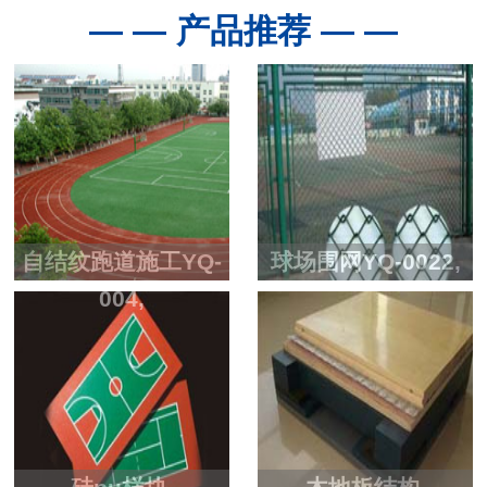
— — 产品推荐 — —
自结纹跑道施工YQ-
球场围网YQ-0022,
004,