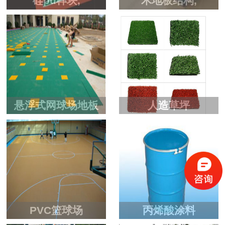
硅pu样块,
木地板结构,
悬浮式网球场地板
人造草坪
PVC篮球场
丙烯酸涂料