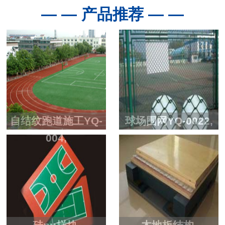
— — 产品推荐 — —
自结纹跑道施工YQ-
球场围网YQ-0022,
004,