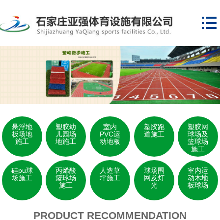

悬浮地
塑胶幼
室内
塑胶跑
塑胶网
板场地
儿园场
PVC运
道施工
球场及
施工
地施工
动地板
篮球场
施工
硅pu球
丙烯酸
人造草
球场围
室内运
场施工
篮球场
坪施工
网及灯
动木地
施工
光
板球场
PRODUCT RECOMMENDATION