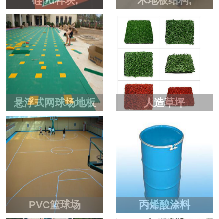
硅pu样块,
木地板结构,
悬浮式网球场地板
人造草坪
PVC篮球场
丙烯酸涂料