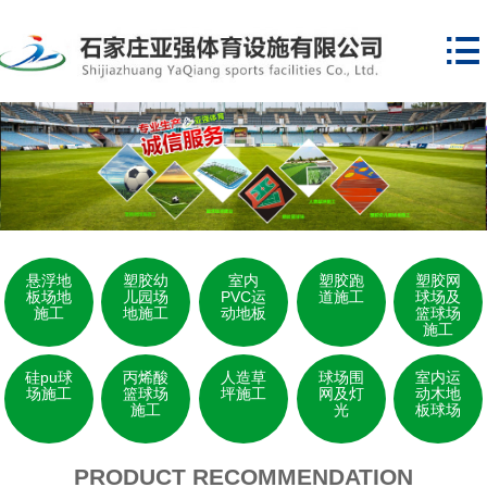

悬浮地
塑胶幼
室内
塑胶跑
塑胶网
板场地
儿园场
PVC运
道施工
球场及
施工
地施工
动地板
篮球场
施工
硅pu球
丙烯酸
人造草
球场围
室内运
场施工
篮球场
坪施工
网及灯
动木地
施工
光
板球场
PRODUCT RECOMMENDATION