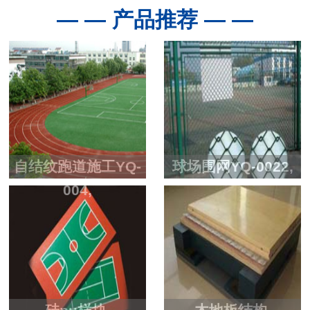
— — 产品推荐 — —
自结纹跑道施工YQ-
球场围网YQ-0022,
004,