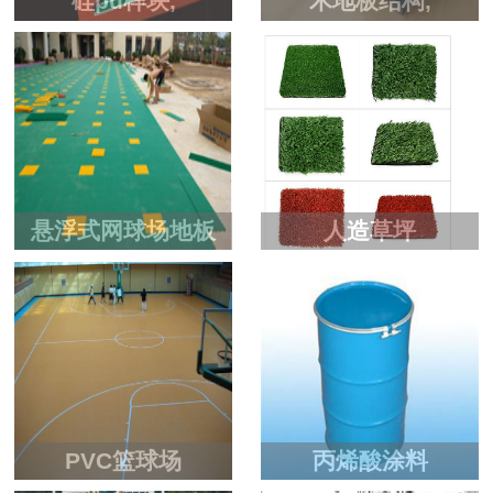
硅pu样块,
木地板结构,
悬浮式网球场地板
人造草坪
PVC篮球场
丙烯酸涂料