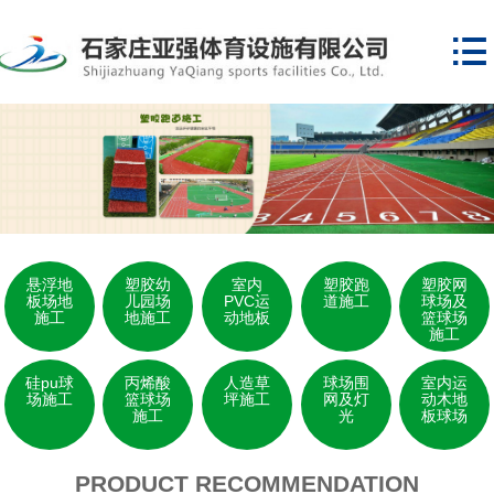

悬浮地
塑胶幼
室内
塑胶跑
塑胶网
板场地
儿园场
PVC运
道施工
球场及
施工
地施工
动地板
篮球场
施工
硅pu球
丙烯酸
人造草
球场围
室内运
场施工
篮球场
坪施工
网及灯
动木地
施工
光
板球场
PRODUCT RECOMMENDATION