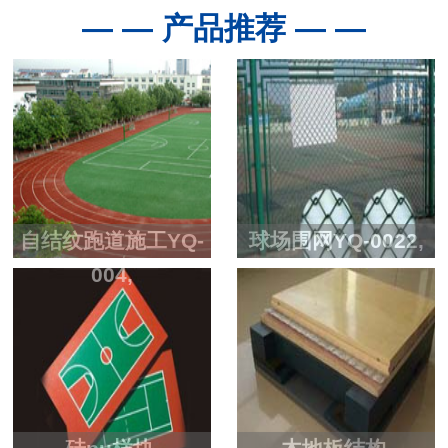
— — 产品推荐 — —
自结纹跑道施工YQ-
球场围网YQ-0022,
004,