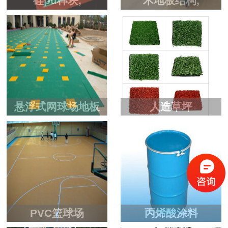
硅pu样块,
木地板结构,
悬浮式网球场地板
人造草坪
PVC篮球场
丙烯酸涂料