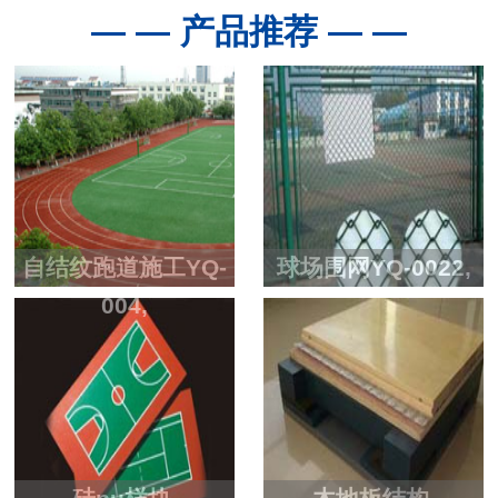
— — 产品推荐 — —
自结纹跑道施工YQ-
球场围网YQ-0022,
004,