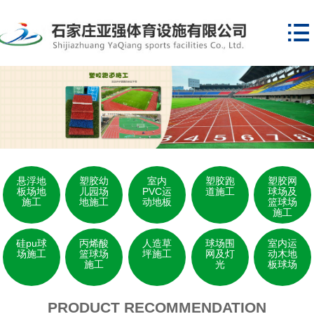

悬浮地
塑胶幼
室内
塑胶跑
塑胶网
板场地
儿园场
PVC运
道施工
球场及
施工
地施工
动地板
篮球场
施工
硅pu球
丙烯酸
人造草
球场围
室内运
场施工
篮球场
坪施工
网及灯
动木地
施工
光
板球场
PRODUCT RECOMMENDATION