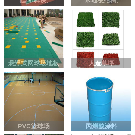
硅pu样块,
木地板结构,
悬浮式网球场地板
人造草坪
PVC篮球场
丙烯酸涂料