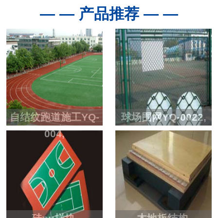
— — 产品推荐 — —
自结纹跑道施工YQ-
球场围网YQ-0022,
004,