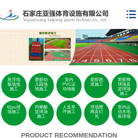

悬浮地
塑胶幼
室内
塑胶跑
塑胶网
板场地
儿园场
PVC运
道施工
球场及
施工
地施工
动地板
篮球场
施工
硅pu球
丙烯酸
人造草
球场围
室内运
场施工
篮球场
坪施工
网及灯
动木地
施工
光
板球场
PRODUCT RECOMMENDATION