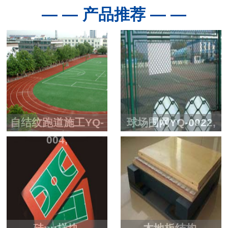
— — 产品推荐 — —
自结纹跑道施工YQ-
球场围网YQ-0022,
004,