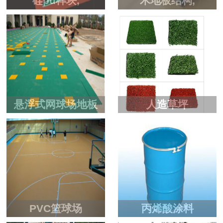
硅pu样块,
木地板结构,
悬浮式网球场地板
人造草坪
PVC篮球场
丙烯酸涂料