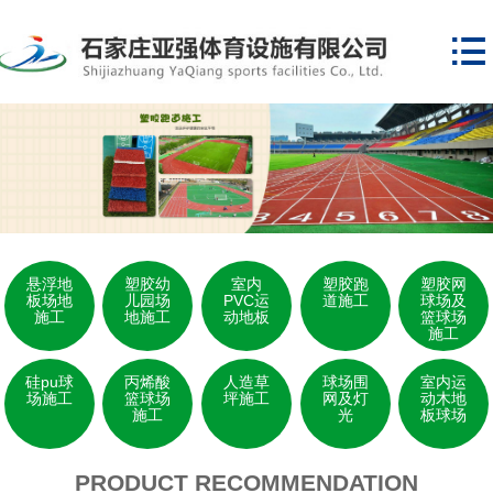

悬浮地
塑胶幼
室内
塑胶跑
塑胶网
板场地
儿园场
PVC运
道施工
球场及
施工
地施工
动地板
篮球场
施工
硅pu球
丙烯酸
人造草
球场围
室内运
场施工
篮球场
坪施工
网及灯
动木地
施工
光
板球场
PRODUCT RECOMMENDATION