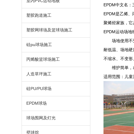
室内PVC运动地板
EPDM中文名
EPDM是乙烯
塑胶跑道施工
聚烯烃家族，它
塑胶网球场及篮球场施工
EPDM运动场地
场地使用不受气
硅pu球场施工
耐低温、场地硬
不缩水、不变形
丙烯酸篮球场施工
维护简单，在-
人造草坪施工
适用范围：儿童
硅PU/PU球场
EPDM球场
球场围网及灯光
壁球馆