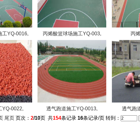
YQ-0016,
丙烯酸篮球场施工YQ-003,
丙烯
Q-0022,
透气跑道施工YQ-0013,
透气跑道
页
尾页
页次：
2
/10
页 共
154
条记录
16
条记录/页 转到：