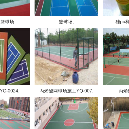
网篮球场
篮球场,
硅pu样
-0024,
丙烯酸网球场施工YQ-007,
丙烯