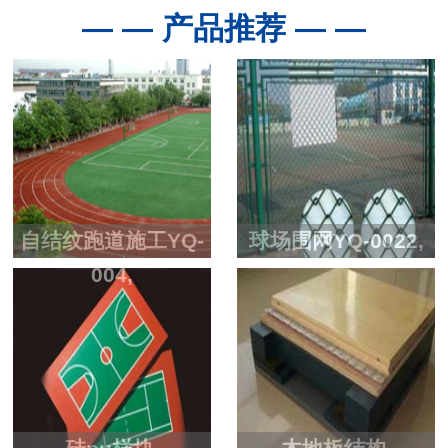
— — 产品推荐 — —
自结纹跑道施工YQ-
球场围网YQ-0022,
004,