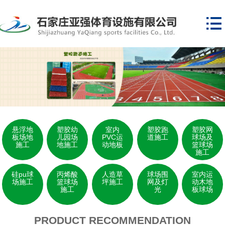

悬浮地
塑胶幼
室内
塑胶跑
塑胶网
板场地
儿园场
PVC运
道施工
球场及
施工
地施工
动地板
篮球场
施工
硅pu球
丙烯酸
人造草
球场围
室内运
场施工
篮球场
坪施工
网及灯
动木地
施工
光
板球场
PRODUCT RECOMMENDATION