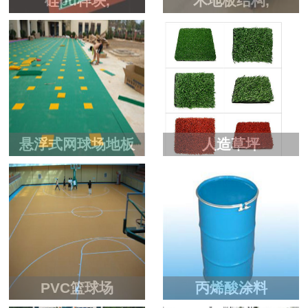
硅pu样块,
木地板结构,
悬浮式网球场地板
人造草坪
PVC篮球场
丙烯酸涂料